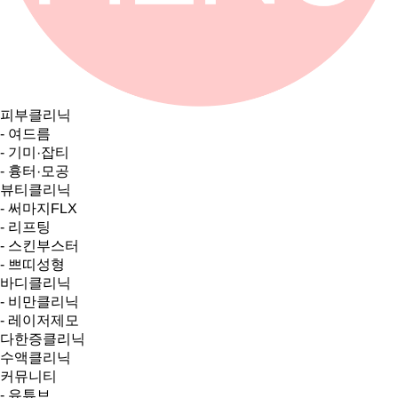
피부클리닉
- 여드름
- 기미·잡티
- 흉터·모공
뷰티클리닉
- 써마지FLX
- 리프팅
- 스킨부스터
- 쁘띠성형
바디클리닉
- 비만클리닉
- 레이저제모
다한증클리닉
수액클리닉
커뮤니티
- 유튜브